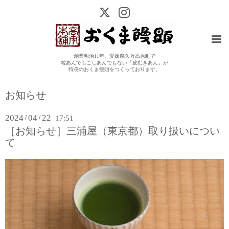
創業明治11年。愛媛県久万高原町で
粒あんでもこしあんでもない「皮むきあん」が
特長のおくま饅頭をつくっております。
お知らせ
2024
04
22
/
/
17:51
［お知らせ］三浦屋（東京都）取り扱いについ
て