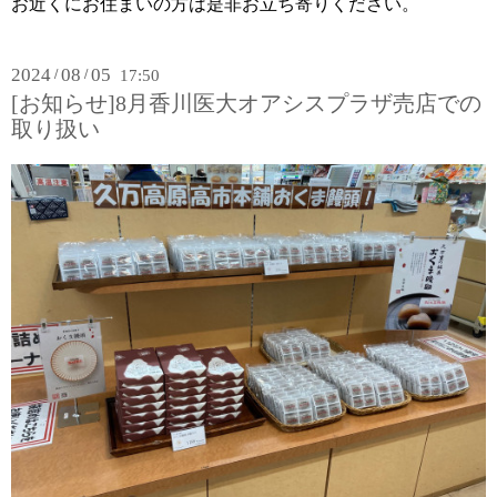
お近くにお住まいの方は是非お立ち寄りください。
2024
08
05
/
/
17:50
[お知らせ]8月香川医大オアシスプラザ売店での
取り扱い