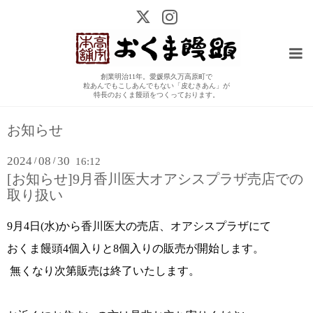
創業明治11年。愛媛県久万高原町で
粒あんでもこしあんでもない「皮むきあん」が
特長のおくま饅頭をつくっております。
お知らせ
2024
08
30
/
/
16:12
[お知らせ]9月香川医大オアシスプラザ売店での
取り扱い
9月4日(水)から香川医大の売店、オアシスプラザにて
おくま饅頭4個入りと8個入りの販売が開始します。
無くなり次第販売は終了いたします。