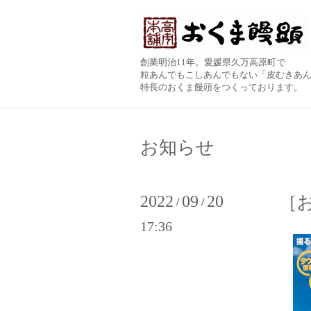
創業明治11年。愛媛県久万高原町で
粒あんでもこしあんでもない「皮むきあ
特長のおくま饅頭をつくっております。
お知らせ
2022
09
20
［
/
/
17:36