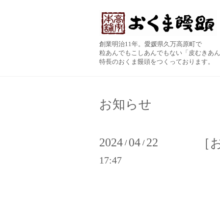
創業明治11年。愛媛県久万高原町で
粒あんでもこしあんでもない「皮むきあ
特長のおくま饅頭をつくっております。
お知らせ
2024
04
22
［
/
/
17:47