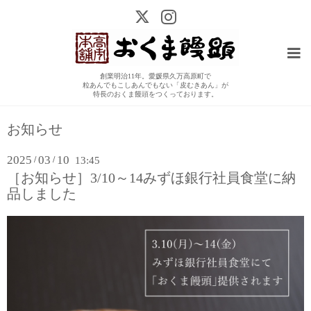
創業明治11年。愛媛県久万高原町で
粒あんでもこしあんでもない「皮むきあん」が
特長のおくま饅頭をつくっております。
お知らせ
2025
03
10
/
/
13:45
［お知らせ］3/10～14みずほ銀行社員食堂に納
品しました